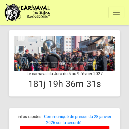
Le carnaval du Jura du 5 au 9 février 2027
181
j
19
h
36
m
30
s
infos rapides :
Communiqué de presse du 28 janvier
2026 sur la sécurité